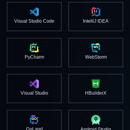
IntelliJ IDEA
Visual Studio Code
PyCharm
WebStorm
Visual Studio
HBuilderX
GoLand
Android Studio