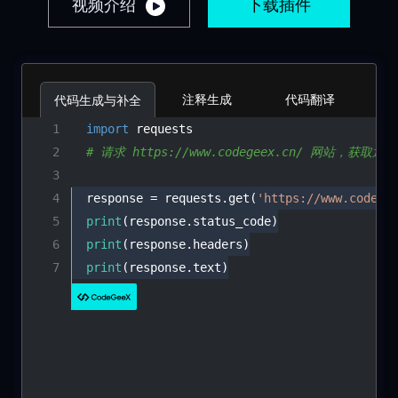
视频介绍
下载插件
注释生成
代码翻译
代码生成与补全
1
import
2
# 请求 https://www.codegeex.cn/ 网站
3
4
  response = requests.get(
'https://www.codege
5
print
(response.status_code)
6
print
(response.headers)
7
print
(response.text)